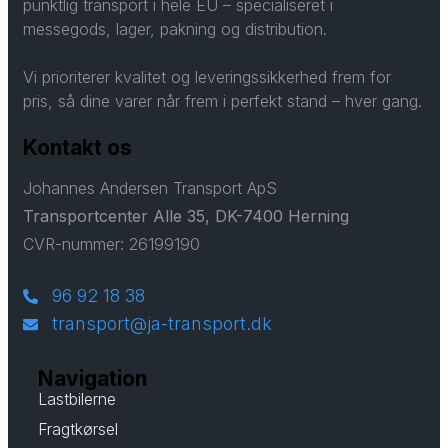
punktlig transport i hele EU – specialiseret i
messegods, lager, pakning og distribution.
Vi prioriterer kvalitet og leveringssikkerhed frem for
pris, så dine varer når frem i perfekt stand – hver gang.
Kontakt os
Johannes Andersen Transport ApS
Transportcenter Alle 35, DK-7400 Herning
CVR-nummer: 26199190
96 92 18 38
transport@ja-transport.dk
Navigation
Lastbilerne
Fragtkørsel