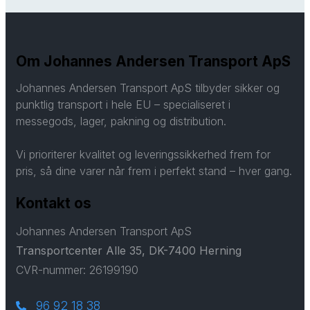
Om Johannes Andersen Transport ApS
Johannes Andersen Transport ApS tilbyder sikker og
punktlig transport i hele EU – specialiseret i
messegods, lager, pakning og distribution.
Vi prioriterer kvalitet og leveringssikkerhed frem for
pris, så dine varer når frem i perfekt stand – hver gang.
Kontakt os
Johannes Andersen Transport ApS
Transportcenter Alle 35, DK-7400 Herning
CVR-nummer: 26199190
96 92 18 38