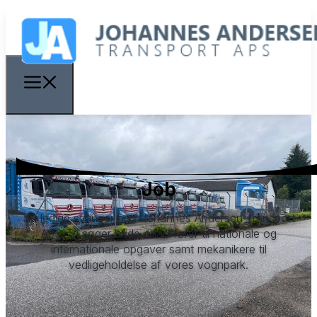
Job
Se ledige stillinger hos Johannes Andersen Transport
ApS. Vi søger både chauffører til nationale og
internationale opgaver samt mekanikere til
vedligeholdelse af vores vognpark.